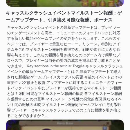
キャッスルクラッシュイベントマイルストーン報酬：ゲ
ームアップデート、引き換え可能な報酬、ボーナス
キャッスルクラッシュイベントの最新アップデートは、プレイヤー
のエンゲージメントを高め、コミュニティのフィードバックに対応
する新しい機能やゲームプレイの変更をもたらします。これらのイ
ベントでは、プレイヤーは貴重なヒーロー、リソース、特別なアイ
テムを含むマイルストーン報酬を獲得でき、戦略や進行に大きな影
響を与えます。これらの報酬を引き換えるのはゲーム内で簡単なプ
ロセスで、プレイヤーは自分の努力の成果を簡単に受け取ることが
できます。 Key sections in the article: Toggle キャッスルクラッシュ
イベントの最新ゲームアップデートとは？ 最新アップデートで導入
された新機能 ゲームプレイメカニクスの変更 今後のイベントとその
重要性 バグ修正と改善 アップデートに対するコミュニティのフィー
ドバック イベント中にプレイヤーが獲得できるマイルストーン報酬
とは？ 利用可能なマイルストーン報酬の概要 各マイルストーン報酬
を獲得するための基準 マイルストーン報酬の視覚的表現 異なるイベ
ント間の報酬の比較 マイルストーン報酬がゲームプレイに与える影
響 プレイヤーはキャッスルクラッシュでどのように報酬を引き換え
ることができますか？…