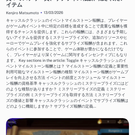
イテム
13/03/2026
Kenjiro Matsumoto
キャッスルクラッシュのイベントマイルストーン報酬は、プレイヤー
がゲーム内イベント中に特定の目標を達成することで貴重な報酬を獲
得するチャンスを提供します。これらの報酬には、さまざまな予期し
ないアイテムを提供するミステリープライズや、追加のリソースやヒ
ーローでゲームプレイを強化するサプライズ報酬が含まれます。これ
らのイベントに参加することで、ゲーム体験が豊かになるだけでな
く、プレイヤーがより深くゲームに関与するインセンティブにもなり
ます。 Key sections in the article: Toggle キャッスルクラッシュのイ
ベントマイルストーン報酬とは？ マイルストーン報酬の定義と重要性
利用可能なマイルストーン報酬の種類 マイルストーン報酬がゲームプ
レイを向上させる方法 イベントの頻度とスケジュール マイルストー
ン報酬の資格基準 キャッスルクラッシュのミステリープライズにはど
のような種類がありますか？ ミステリープライズの定義 ミステリー
プライズの例 ミステリープライズを取得する方法 ミステリープライ
ズの価値と影響 キャッスルクラッシュのイベントでサプライズ報酬は
どのように機能しますか？ サプライズ報酬の定義…