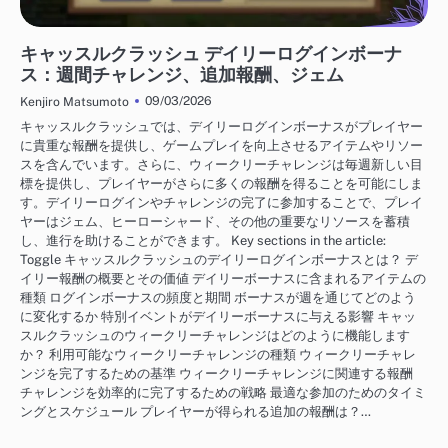
キャッスルクラッシュ デイリーログインボーナス
キャッスルクラッシュ デイリーログインボーナ
ス：週間チャレンジ、追加報酬、ジェム
09/03/2026
Kenjiro Matsumoto
キャッスルクラッシュでは、デイリーログインボーナスがプレイヤー
に貴重な報酬を提供し、ゲームプレイを向上させるアイテムやリソー
スを含んでいます。さらに、ウィークリーチャレンジは毎週新しい目
標を提供し、プレイヤーがさらに多くの報酬を得ることを可能にしま
す。デイリーログインやチャレンジの完了に参加することで、プレイ
ヤーはジェム、ヒーローシャード、その他の重要なリソースを蓄積
し、進行を助けることができます。 Key sections in the article:
Toggle キャッスルクラッシュのデイリーログインボーナスとは？ デ
イリー報酬の概要とその価値 デイリーボーナスに含まれるアイテムの
種類 ログインボーナスの頻度と期間 ボーナスが週を通じてどのよう
に変化するか 特別イベントがデイリーボーナスに与える影響 キャッ
スルクラッシュのウィークリーチャレンジはどのように機能します
か？ 利用可能なウィークリーチャレンジの種類 ウィークリーチャレ
ンジを完了するための基準 ウィークリーチャレンジに関連する報酬
チャレンジを効率的に完了するための戦略 最適な参加のためのタイミ
ングとスケジュール プレイヤーが得られる追加の報酬は？…