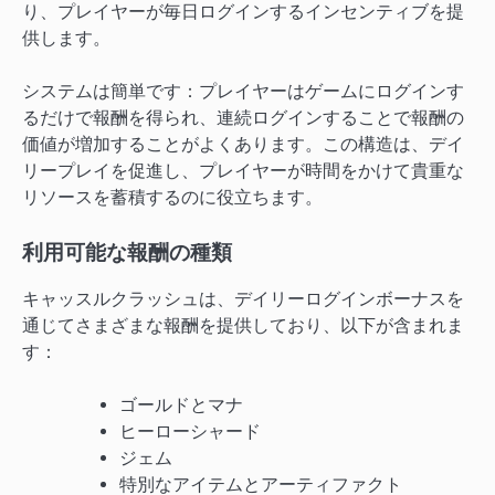
り、プレイヤーが毎日ログインするインセンティブを提
供します。
システムは簡単です：プレイヤーはゲームにログインす
るだけで報酬を得られ、連続ログインすることで報酬の
価値が増加することがよくあります。この構造は、デイ
リープレイを促進し、プレイヤーが時間をかけて貴重な
リソースを蓄積するのに役立ちます。
利用可能な報酬の種類
キャッスルクラッシュは、デイリーログインボーナスを
通じてさまざまな報酬を提供しており、以下が含まれま
す：
ゴールドとマナ
ヒーローシャード
ジェム
特別なアイテムとアーティファクト