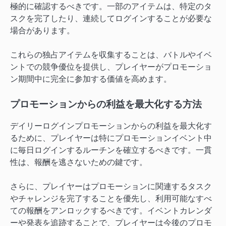
極的に確認するべきです。一部のアイテムは、特定のタ
スクを完了したり、連続してログインすることが必要な
場合があります。
これらの独占アイテムを収集することは、バトルやイベ
ントでの競争優位を提供し、プレイヤーがプロモーショ
ン期間中に完全に参加する価値を高めます。
プロモーションからの利益を最大化する方法
デイリーログインプロモーションからの利益を最大化す
るために、プレイヤーは特にプロモーションイベント中
に毎日ログインするルーチンを確立するべきです。一貫
性は、報酬を逃さないための鍵です。
さらに、プレイヤーはプロモーションに関連するタスク
やチャレンジを完了することを優先し、利用可能なすべ
ての報酬をアンロックするべきです。イベントカレンダ
ーや発表を追跡することで、プレイヤーは今後のプロモ