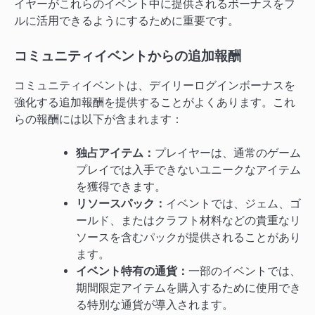
イヤーがこれらのイベント中に提供されるボーナスをフ
ルに活用できるようにするために重要です。
コミュニティイベントからの追加報酬
コミュニティイベントは、デイリーログインボーナスを
強化する追加報酬を提供することがよくあります。これ
らの報酬には以下が含まれます：
独占アイテム：
プレイヤーは、通常のゲーム
プレイでは入手できないユニークなアイテム
を獲得できます。
リソースパック：
イベントでは、ジェム、ゴ
ールド、またはクラフト材料などの貴重なリ
ソースを含むパックが提供されることがあり
ます。
イベント特有の通貨：
一部のイベントでは、
期間限定アイテムを購入するために使用でき
る特別な通貨が導入されます。