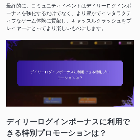
最終的に、コミュニティイベントはデイリーログインボ
ーナスを強化するだけでなく、より豊かでインタラクテ
ィブなゲーム体験に貢献し、キャッスルクラッシュをプ
レイヤーにとってより楽しいものにします。
デイリーログインボーナスに利用で
きる特別プロモーションは？