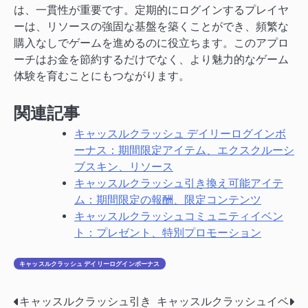
は、一貫性が重要です。定期的にログインするプレイヤ
ーは、リソースの強固な基盤を築くことができ、頻繁な
購入なしでゲームを進めるのに役立ちます。このアプロ
ーチはお金を節約するだけでなく、より魅力的なゲーム
体験を育むことにもつながります。
関連記事
キャッスルクラッシュ デイリーログインボ
ーナス：期間限定アイテム、エクスクルーシ
ブスキン、リソース
キャッスルクラッシュ引き換え可能アイテ
ム：期間限定の報酬、限定コンテンツ
キャッスルクラッシュコミュニティイベン
ト：プレゼント、特別プロモーション
キャッスルクラッシュ デイリーログインボーナス
キャッスルクラッシュ引き
キャッスルクラッシュイベ
Post