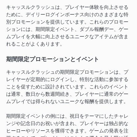
キャッスルクラッシュは、プレイヤー体験を向上させる
ために、デイリーログインボーナス向けのさまざまな特
別プロモーションを提供しています。これらのプロモー
ションには、期間限定イベント、ダブル報酬デー、ゲー
ムプレイを大幅に向上させるユニークなアイテムが含ま
れることがよくあります。
期間限定プロモーションとイベント
キャッスルクラッシュの期間限定プロモーションは、プ
レイヤーが定期的にログインし、特別な活動に参加する
ことを促すために設計されています。これらのイベント
は通常、数日から数週間続き、プレイヤーに通常のゲー
ムプレイでは得られないユニークな報酬を提供します。
期間限定イベントの例には、祝日をテーマにしたチャレ
ンジや記念日のお祝いが含まれ、プレイヤーは独占的な
ヒーローやリソースを獲得できます。ゲームの発表を注