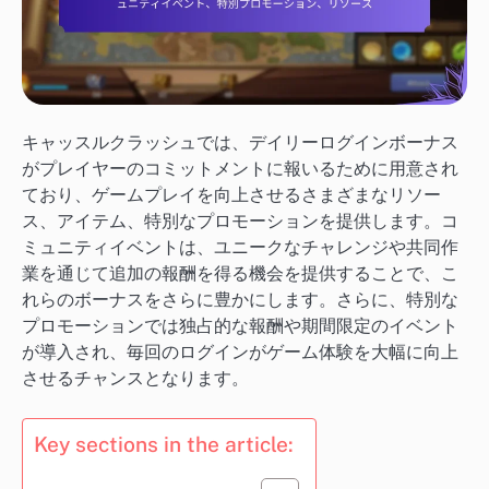
キャッスルクラッシュでは、デイリーログインボーナス
がプレイヤーのコミットメントに報いるために用意され
ており、ゲームプレイを向上させるさまざまなリソー
ス、アイテム、特別なプロモーションを提供します。コ
ミュニティイベントは、ユニークなチャレンジや共同作
業を通じて追加の報酬を得る機会を提供することで、こ
れらのボーナスをさらに豊かにします。さらに、特別な
プロモーションでは独占的な報酬や期間限定のイベント
が導入され、毎回のログインがゲーム体験を大幅に向上
させるチャンスとなります。
Key sections in the article: