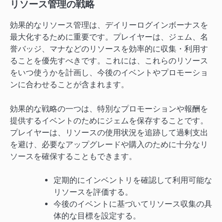
リソース管理の戦略
効果的なリソース管理は、デイリーログインボーナスを
最大化するために重要です。プレイヤーは、ジェム、名
誉バッジ、マナなどのリソースを効率的に収集・利用す
ることを優先すべきです。これには、これらのリソース
をいつ使うかを計画し、今後のイベントやプロモーショ
ンに合わせることが含まれます。
効果的な戦略の一つは、特別なプロモーションや報酬を
提供するイベントのためにジェムを保存することです。
プレイヤーは、リソースの使用状況を追跡して過剰支出
を避け、必要なアップグレードや購入のために十分なリ
ソースを確保することもできます。
定期的にインベントリを確認して利用可能な
リソースを評価する。
今後のイベントに基づいてリソース収集の具
体的な目標を設定する。