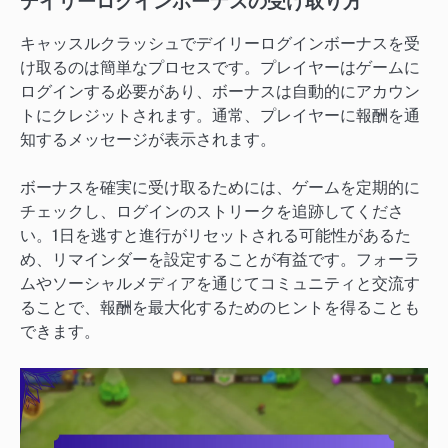
デイリーログインボーナスの受け取り方
キャッスルクラッシュでデイリーログインボーナスを受
け取るのは簡単なプロセスです。プレイヤーはゲームに
ログインする必要があり、ボーナスは自動的にアカウン
トにクレジットされます。通常、プレイヤーに報酬を通
知するメッセージが表示されます。
ボーナスを確実に受け取るためには、ゲームを定期的に
チェックし、ログインのストリークを追跡してくださ
い。1日を逃すと進行がリセットされる可能性があるた
め、リマインダーを設定することが有益です。フォーラ
ムやソーシャルメディアを通じてコミュニティと交流す
ることで、報酬を最大化するためのヒントを得ることも
できます。