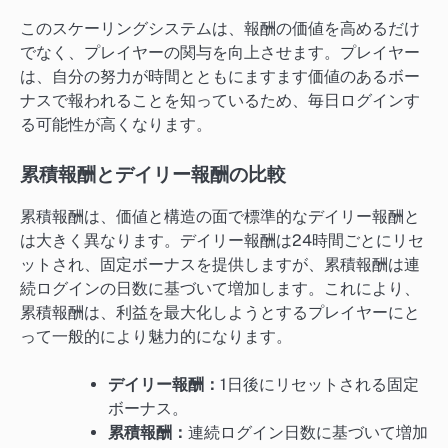
このスケーリングシステムは、報酬の価値を高めるだけ
でなく、プレイヤーの関与を向上させます。プレイヤー
は、自分の努力が時間とともにますます価値のあるボー
ナスで報われることを知っているため、毎日ログインす
る可能性が高くなります。
累積報酬とデイリー報酬の比較
累積報酬は、価値と構造の面で標準的なデイリー報酬と
は大きく異なります。デイリー報酬は24時間ごとにリセ
ットされ、固定ボーナスを提供しますが、累積報酬は連
続ログインの日数に基づいて増加します。これにより、
累積報酬は、利益を最大化しようとするプレイヤーにと
って一般的により魅力的になります。
デイリー報酬：
1日後にリセットされる固定
ボーナス。
累積報酬：
連続ログイン日数に基づいて増加