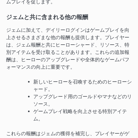
ムプレイを促します。
ジェムと共に含まれる他の報酬
ジェムに加えて、デイリーログインはゲームプレイを向
上させるさまざまな他の報酬も提供します。プレイヤー
は、ジェム報酬と共にヒーローシャード、リソース、特
別アイテムを受け取ることがあります。これらの追加報
酬は、ヒーローのアップグレードや全体的なゲームパフ
ォーマンスの向上に重要です。
新しいヒーローを召喚するためのヒーローシ
ャード。
アップグレード用のゴールドやマナなどのリ
ソース。
ゲームプレイ戦略を向上させる特別アイテ
ム。
これらの報酬はジェムの獲得を補完し、プレイヤーがゲ