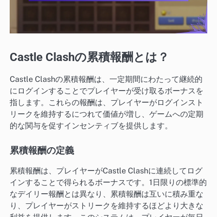
Castle Clashの累積報酬とは？
Castle Clashの累積報酬は、一定期間にわたって継続的
にログインすることでプレイヤーが受け取るボーナスを
指します。これらの報酬は、プレイヤーがログインスト
リークを維持するにつれて価値が増し、ゲームへの定期
的な関与を促すインセンティブを提供します。
累積報酬の定義
累積報酬は、プレイヤーがCastle Clashに連続してログ
インすることで得られるボーナスです。1日限りの標準的
なデイリー報酬とは異なり、累積報酬は互いに積み重な
り、プレイヤーがストリークを維持するほどより大きな