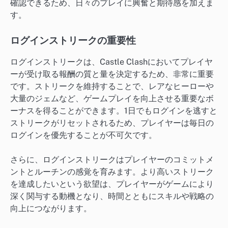
確認できるため、日々のプレイに興奮と期待感を加えま
す。
ログインストリークの重要性
ログインストリークは、Castle Clashにおいてプレイヤ
ーが受け取る報酬の質と量を決定するため、非常に重要
です。ストリークを維持することで、レアなヒーローや
大量のジェムなど、ゲームプレイを向上させる重要なボ
ーナスを得ることができます。1日でもログインを逃すと
ストリークがリセットされるため、プレイヤーは毎日の
ログインを優先することが不可欠です。
さらに、ログインストリークはプレイヤーのコミットメ
ントとルーチンの感覚を育みます。より高いストリーク
を達成したいという欲望は、プレイヤーがゲームにより
深く関与する動機となり、時間とともにスキルや戦略の
向上につながります。