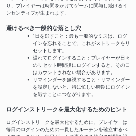
り、プレイヤーは時間をかけてゲームに関与し続けるイ
ンセンティブが生まれます。
避けるべき一般的な落とし穴
1日を逃すこと：最も一般的なミスは、ログ
インを忘れることで、これがストリークをリ
セットします。
遅れてログインすること：プレイヤーが日々
のリセット時間後にログインすると、その日
はカウントされない場合があります。
リマインダーを無視すること：リマインダー
を設定しないと、特に忙しい時期にログイン
を逃すことにつながります。
ログインストリークを最大化するためのヒント
ログインストリークを最大化するために、プレイヤーは
毎日のログインのための一貫したルーチンを確立するべ