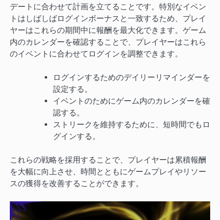
デートに合わせて計画を立てることです。特別なイベン
トはしばしばログインボーナスと一致するため、プレイ
ヤーはこれらの期間中に報酬を最大化できます。ゲーム
内のカレンダーを確認することで、プレイヤーはこれら
のイベントに合わせてログインを調整できます。
ログインするためのデイリーリマインダーを
設定する。
イベントのためにゲーム内のカレンダーを確
認する。
ストリークを維持するために、短時間でもロ
グインする。
これらの戦略を採用することで、プレイヤーは累積報酬
を大幅に向上させ、時間とともにゲームプレイやリソー
スの獲得を改善することができます。