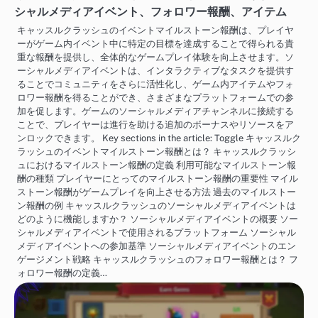
シャルメディアイベント、フォロワー報酬、アイテム
キャッスルクラッシュのイベントマイルストーン報酬は、プレイヤ
ーがゲーム内イベント中に特定の目標を達成することで得られる貴
重な報酬を提供し、全体的なゲームプレイ体験を向上させます。ソ
ーシャルメディアイベントは、インタラクティブなタスクを提供す
ることでコミュニティをさらに活性化し、ゲーム内アイテムやフォ
ロワー報酬を得ることができ、さまざまなプラットフォームでの参
加を促します。ゲームのソーシャルメディアチャンネルに接続する
ことで、プレイヤーは進行を助ける追加のボーナスやリソースをア
ンロックできます。 Key sections in the article: Toggle キャッスルク
ラッシュのイベントマイルストーン報酬とは？ キャッスルクラッシ
ュにおけるマイルストーン報酬の定義 利用可能なマイルストーン報
酬の種類 プレイヤーにとってのマイルストーン報酬の重要性 マイル
ストーン報酬がゲームプレイを向上させる方法 過去のマイルストー
ン報酬の例 キャッスルクラッシュのソーシャルメディアイベントは
どのように機能しますか？ ソーシャルメディアイベントの概要 ソー
シャルメディアイベントで使用されるプラットフォーム ソーシャル
メディアイベントへの参加基準 ソーシャルメディアイベントのエン
ゲージメント戦略 キャッスルクラッシュのフォロワー報酬とは？ フ
ォロワー報酬の定義…