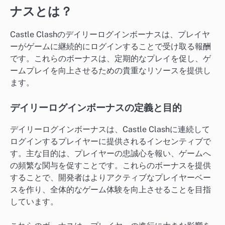
ナスとは？
Castle Clashのデイリーログインボーナスは、プレイヤ
ーがゲームに継続的にログインすることで受け取る報酬
です。これらのボーナスは、定期的なプレイを促し、ゲ
ームプレイを向上させるための貴重なリソースを提供し
ます。
デイリーログインボーナスの定義と目的
デイリーログインボーナスは、Castle Clashに連続して
ログインするプレイヤーに提供されるインセンティブで
す。主な目的は、プレイヤーの忠誠心を報い、ゲームへ
の頻繁な関与を促すことです。これらのボーナスを提供
することで、開発者はよりアクティブなプレイヤーベー
スを作り、全体的なゲーム体験を向上させることを目指
しています。