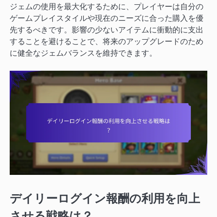
ジェムの使用を最大化するために、プレイヤーは自分の
ゲームプレイスタイルや現在のニーズに合った購入を優
先するべきです。影響の少ないアイテムに衝動的に支出
することを避けることで、将来のアップグレードのため
に健全なジェムバランスを維持できます。
デイリーログイン報酬の利用を向上
させる戦略は？