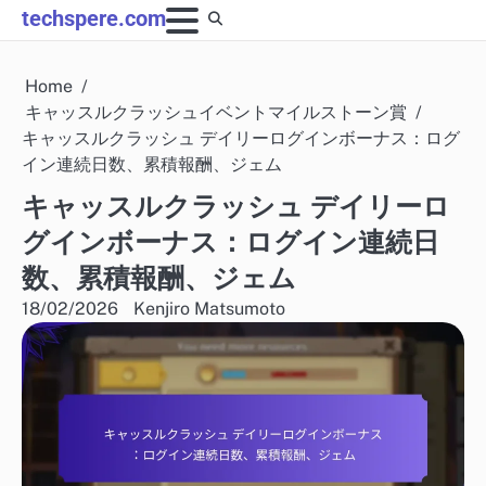
Skip
techspere.com
to
content
Home
キャッスルクラッシュイベントマイルストーン賞
キャッスルクラッシュ デイリーログインボーナス：ログ
イン連続日数、累積報酬、ジェム
キャッスルクラッシュ デイリーロ
グインボーナス：ログイン連続日
数、累積報酬、ジェム
18/02/2026
Kenjiro Matsumoto