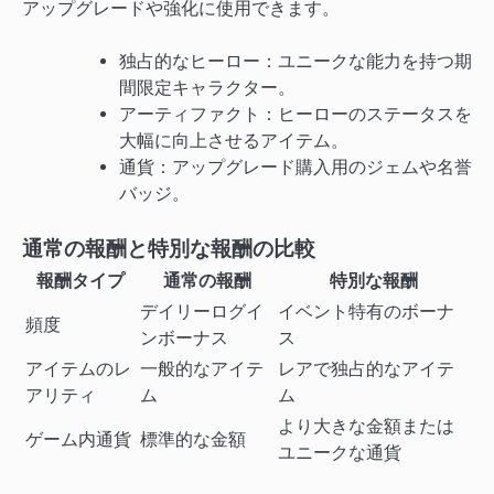
アップグレードや強化に使用できます。
独占的なヒーロー：ユニークな能力を持つ期
間限定キャラクター。
アーティファクト：ヒーローのステータスを
大幅に向上させるアイテム。
通貨：アップグレード購入用のジェムや名誉
バッジ。
通常の報酬と特別な報酬の比較
報酬タイプ
通常の報酬
特別な報酬
デイリーログイ
イベント特有のボーナ
頻度
ンボーナス
ス
アイテムのレ
一般的なアイテ
レアで独占的なアイテ
アリティ
ム
ム
より大きな金額または
ゲーム内通貨
標準的な金額
ユニークな通貨