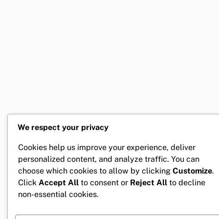
We respect your privacy
Cookies help us improve your experience, deliver
personalized content, and analyze traffic. You can
choose which cookies to allow by clicking
Customize
.
Click
Accept All
to consent or
Reject All
to decline
non-essential cookies.