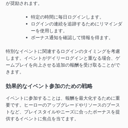
が奨励されます。
特定の時間に毎日ログインします。
ログインの連続を追跡するためにリマインダ
ーを使用します。
ボーナス通知を確認して情報を得ます。
特別なイベントに関連するログインのタイミングを考慮
します。イベントがデイリーログインと重なる場合、ゲ
ームプレイを向上させる追加の報酬を受け取ることがで
きます。
効果的なイベント参加のための戦略
イベントに参加することは、報酬を最大化するために重
要です。ヒーローのアップグレードやリソースのブース
トなど、プレイスタイルやニーズに合ったボーナスを提
供するイベントに焦点を当てます。