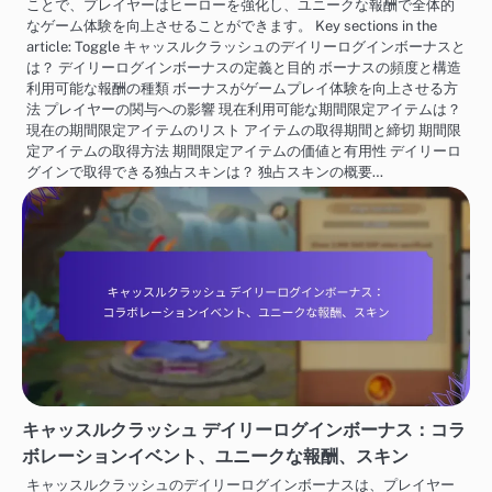
ことで、プレイヤーはヒーローを強化し、ユニークな報酬で全体的
なゲーム体験を向上させることができます。 Key sections in the
article: Toggle キャッスルクラッシュのデイリーログインボーナスと
は？ デイリーログインボーナスの定義と目的 ボーナスの頻度と構造
利用可能な報酬の種類 ボーナスがゲームプレイ体験を向上させる方
法 プレイヤーの関与への影響 現在利用可能な期間限定アイテムは？
現在の期間限定アイテムのリスト アイテムの取得期間と締切 期間限
定アイテムの取得方法 期間限定アイテムの価値と有用性 デイリーロ
グインで取得できる独占スキンは？ 独占スキンの概要…
キャッスルクラッシュ デイリーログインボーナス：コラ
ボレーションイベント、ユニークな報酬、スキン
キャッスルクラッシュのデイリーログインボーナスは、プレイヤー