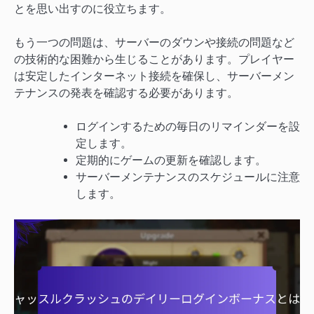
とを思い出すのに役立ちます。
もう一つの問題は、サーバーのダウンや接続の問題など
の技術的な困難から生じることがあります。プレイヤー
は安定したインターネット接続を確保し、サーバーメン
テナンスの発表を確認する必要があります。
ログインするための毎日のリマインダーを設
定します。
定期的にゲームの更新を確認します。
サーバーメンテナンスのスケジュールに注意
します。