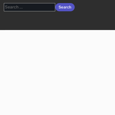
Search
for: