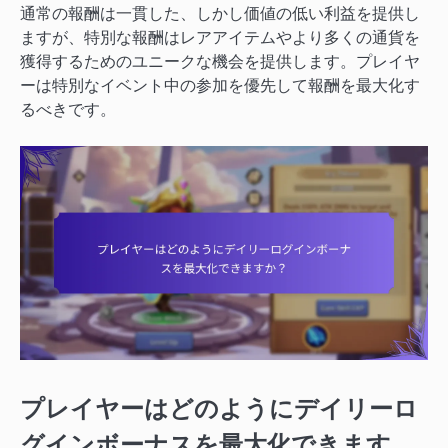
通常の報酬は一貫した、しかし価値の低い利益を提供し
ますが、特別な報酬はレアアイテムやより多くの通貨を
獲得するためのユニークな機会を提供します。プレイヤ
ーは特別なイベント中の参加を優先して報酬を最大化す
るべきです。
プレイヤーはどのようにデイリーロ
グインボーナスを最大化できます