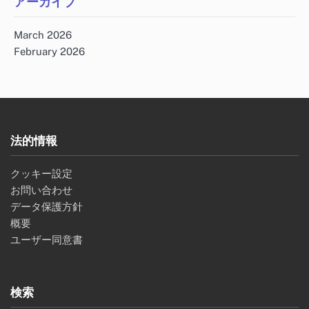
アーカイブ
March 2026
February 2026
法的情報
クッキー設定
お問い合わせ
データ保護方針
概要
ユーザー同意書
検索